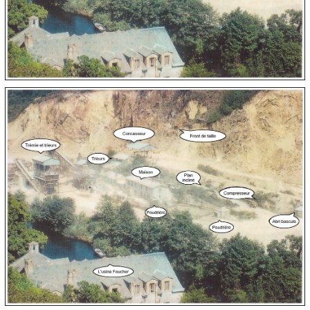
Fil des billets
Fil des commentaires
Suivez-nous sur
Facebook
Statistiques
88948
visites depuis avril
2008