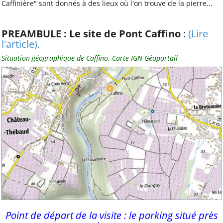
Caffinière" sont donnés à des lieux où l'on trouve de la pierre...
Publications
PREAMBULE : Le site de Pont Caffino
:
(Lire
«
juillet 2026
l'article).
lun.
mar.
mer.
jeu.
ven.
sam.
dim.
Situation géographique de Caffino. Carte IGN Géoportail
1
2
3
4
5
6
7
8
9
10
11
12
13
14
15
16
17
18
19
20
21
22
23
24
25
26
27
28
29
30
31
Autres rubriques
A noter
A propos
Bon à savoir
Distinctions et
hommages
Point de départ de la visite : le parking situé près