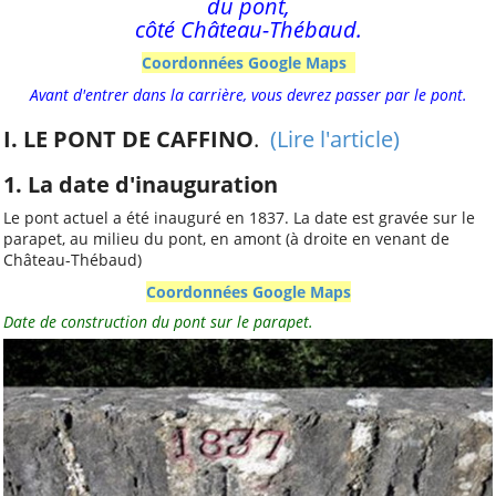
Ressources
du pont,
côté Château-Thébaud.
Comptes rendus
Coordonnées Google Maps
Les documents
d'adhésion
Avant d'entrer dans la carrière, vous devrez passer par le pont.
Les publications
I. LE PONT DE CAFFINO
.
(Lire l'article)
statutaires
Autres documents
1. La date d'inauguration
Vu dans la Presse
Le pont actuel a été inauguré en 1837. La date est gravée sur le
parapet, au milieu du pont, en amont (à droite en venant de
Château-Thébaud)
Table des matières
Coordonnées Google Maps
Date de construction du pont sur le parapet.
Par catégorie
Par mot-clé
Par ordre alphabétique
Tags