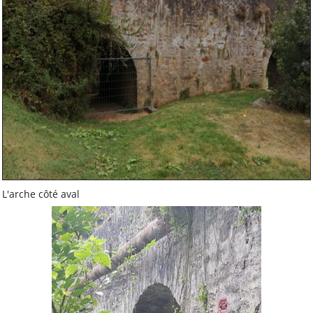
Club de Canoë Kayak
Sur la commune
APE Marcel Canonnet-
Le site
APE Marcel Canonnet -
FB
Bibliothèque municipale
Mairie
L'arche côté aval
Amicales du secteur
Beautour à Vertou
La Chapelle-Heulin
Maisdon-sur-Sèvre
Saint-Lumine-de-