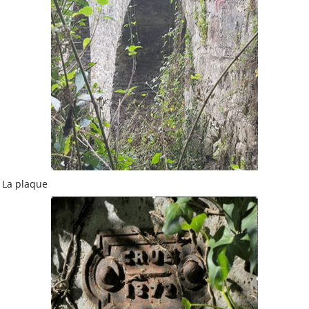
Clisson
Saint-Sébastien-sur-
Loire
Fédérations
FFCK
FFCK - Kpi
La Ligue 44 - FAL 44
La Ligue de
La plaque
l'enseignement
La Ligue de
l'enseignement - PdL
UFOLEP
UFOLEP44
USEP