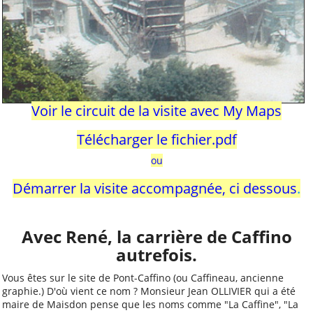
Convention aide solidaire
ALCT
La Maine. Aujourd'hui,
autrefois, demain
Mieux nous connaître
Voir le circuit de la visite avec My Maps
Notre projet associatif
2025-2028
Télécharger le fichier.pdf
Notre projet sportif 2025-
ou
2028
Démarrer la visite accompagnée, ci dessous
.
Aide pour les voyages
scolaires
Prêt et location de
Avec René, la carrière de Caffino
matériel
autrefois.
Conseil d'Administration
Vous êtes sur le site de Pont-Caffino (ou Caffineau, ancienne
2026 et répartition des
graphie.) D'où vient ce nom ? Monsieur Jean OLLIVIER qui a été
tâches
maire de Maisdon pense que les noms comme "La Caffine", "La