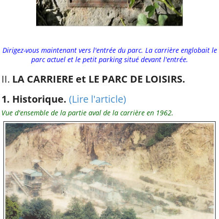
USEP 44
Liens utiles
Dirigez-vous maintenant vers l'entrée du parc. La carrière englobait le
CDOS 44
parc actuel et le petit parking situé devant l'entrée.
Clisson Sèvre et Maine
II.
LA CARRIERE et LE PARC DE LOISIRS.
l'AGGLOH!
1. Historique.
(Lire l'article)
Comité Laïcité
République
Vue d'ensemble de la partie aval de la carrière en 1962.
Guide pratique de
l'association
Lire et Faire Lire
Lire et Faire Lire 44
Service-Public.fr
Suivez-nous