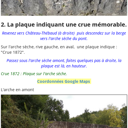
ALCT
Animation-locale
2. La plaque indiquant une crue mémorable.
Ecole
Revenez vers Château-Thébaud (à droite) puis descendez sur la berge
Jeunes
vers l'arche sèche du pont.
Sur l'arche sèche, rive gauche, en aval, une plaque indique :
Kayak-polo
"Crue 1872".
Tous les mots-clés
Passez sous l'arche sèche amont, faites quelques pas à droite, la
plaque est là, en hauteur.
Crue 1872 : Plaque sur l'arche sèche.
À voir aussi
Coordonnées Google Maps
L'arche en amont
Site ou Page FB des
Sections de l'amicale
Cap Caffino (Trail, VTT,
VTC, etc)
L'Art au Belvédère