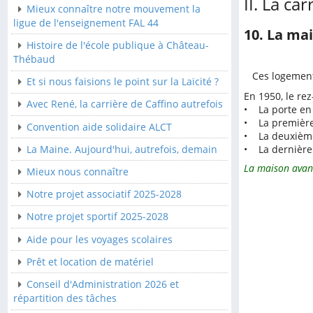
II. La car
Mieux connaître notre mouvement la
Convention aide solidaire
ligue de l'enseignement FAL 44
10. La mai
ALCT
Histoire de l'école publique à Château-
La Maine. Aujourd'hui,
Thébaud
autrefois, demain
Ces logements 
Et si nous faisions le point sur la Laïcité ?
Mieux nous connaître
En 1950, le rez
Avec René, la carrière de Caffino autrefois
• La porte en 
Notre projet associatif
• La première 
Convention aide solidaire ALCT
2025-2028
• La deuxième 
La Maine. Aujourd'hui, autrefois, demain
• La dernière 
Notre projet sportif 2025-
La maison avant
2028
Mieux nous connaître
Aide pour les voyages
Notre projet associatif 2025-2028
scolaires
Notre projet sportif 2025-2028
Prêt et location de
Aide pour les voyages scolaires
matériel
Prêt et location de matériel
Conseil d'Administration
2026 et répartition des
Conseil d'Administration 2026 et
tâches
répartition des tâches