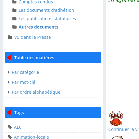
Ressources
Les logements a
Comptes rendus
Comptes rendus
Les documents d'adhésion
Les documents
Les publications statutaires
d'adhésion
Autres documents
Les publications
Vu dans la Presse
statutaires
Autres documents
Table des matières
Vu dans la Presse
Par catégorie
Table des matières
Par mot-clé
Par ordre alphabétique
Par catégorie
Par mot-clé
Tags
Par ordre alphabétique
ALCT
Continuer la vi
Tags
Animation-locale