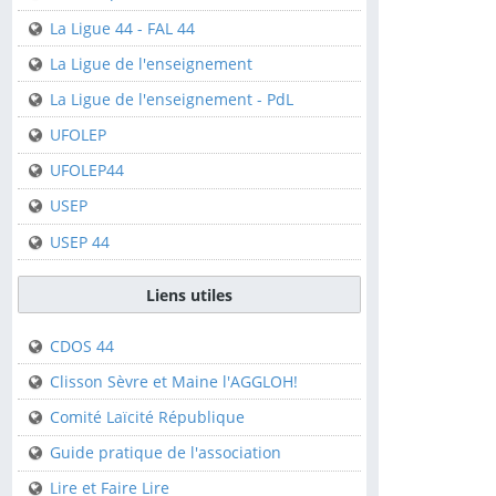
Clisson
La Ligue 44 - FAL 44
Saint-Sébastien-sur-
La Ligue de l'enseignement
Loire
La Ligue de l'enseignement - PdL
Fédérations
UFOLEP
UFOLEP44
FFCK
USEP
FFCK - Kpi
USEP 44
La Ligue 44 - FAL 44
La Ligue de
Liens utiles
l'enseignement
CDOS 44
La Ligue de
l'enseignement - PdL
Clisson Sèvre et Maine l'AGGLOH!
UFOLEP
Comité Laïcité République
UFOLEP44
Guide pratique de l'association
USEP
Lire et Faire Lire