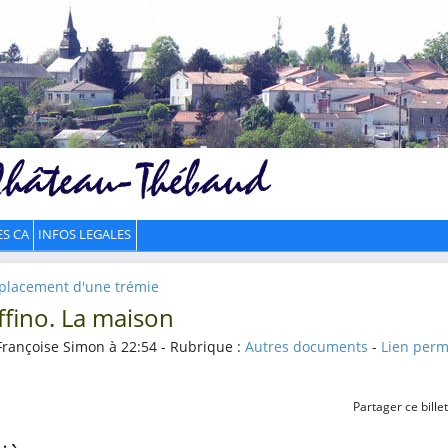
ES CA
INFOS LEGALES
mplacement d'une trémie
ffino. La maison
Françoise Simon à 22:54 - Rubrique :
Autres documents
-
Lien per
Partager ce billet