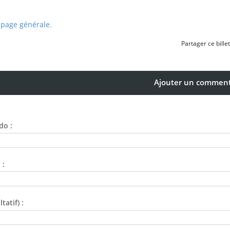
 page générale.
Partager ce billet
Ajouter un comment
do :
 :
tatif) :