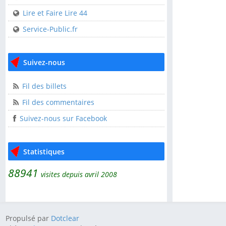
USEP 44
Lire et Faire Lire 44
Service-Public.fr
Liens utiles
CDOS 44
Suivez-nous
Clisson Sèvre et Maine
l'AGGLOH!
Fil des billets
Comité Laïcité
Fil des commentaires
République
Suivez-nous sur Facebook
Guide pratique de
l'association
Statistiques
Lire et Faire Lire
88941
Lire et Faire Lire 44
visites depuis avril 2008
Service-Public.fr
Propulsé par
Dotclear
Suivez-nous