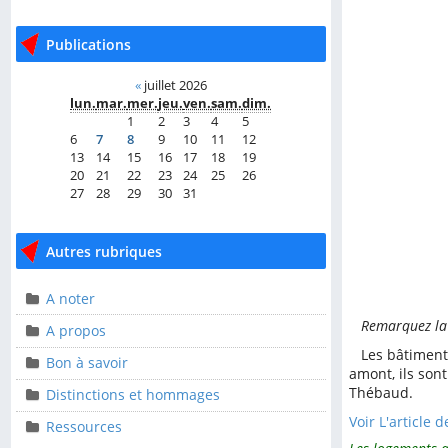
Publications
Publications
«
juillet 2026
«
juillet 2026
lun.
mar.
mer.
jeu.
ven.
sam.
dim.
lun.
mar.
mer.
jeu.
ven.
sam.
dim.
1
2
3
4
5
1
2
3
4
5
6
7
8
9
10
11
12
6
7
8
9
10
11
12
13
14
15
16
17
18
19
13
14
15
16
17
18
19
20
21
22
23
24
25
26
20
21
22
23
24
25
26
27
28
29
30
31
27
28
29
30
31
Autres rubriques
Autres rubriques
A noter
A noter
Remarquez la 
A propos
A propos
Les bâtiments 
Bon à savoir
Bon à savoir
amont, ils son
Thébaud.
Distinctions et hommages
Distinctions et
hommages
Voir L'article 
Ressources