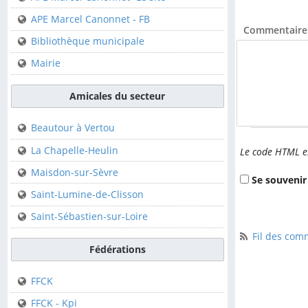
Club de Canoë Kayak
APE Marcel Canonnet - FB
Commentaire 
Bibliothèque municipale
Sur la commune
Mairie
APE Marcel Canonnet-
Le site
Amicales du secteur
Nom étendu (lais
APE Marcel Canonnet -
FB
Beautour à Vertou
Bibliothèque municipale
La Chapelle-Heulin
Le code HTML es
Mairie
Maisdon-sur-Sèvre
Se souvenir
Saint-Lumine-de-Clisson
Amicales du secteur
Saint-Sébastien-sur-Loire
Fil des comm
Beautour à Vertou
Fédérations
La Chapelle-Heulin
FFCK
Maisdon-sur-Sèvre
FFCK - Kpi
Saint-Lumine-de-