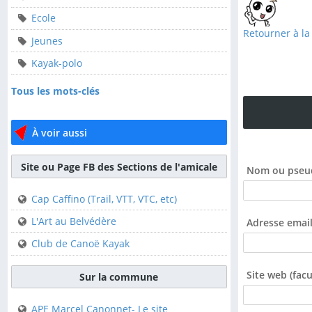
Ecole
ALCT
Retourner à la
Jeunes
Animation-locale
Kayak-polo
Ecole
Tous les mots-clés
Jeunes
Kayak-polo
À voir aussi
Tous les mots-clés
Site ou Page FB des Sections de l'amicale
Nom ou pseu
À voir aussi
Cap Caffino (Trail, VTT, VTC, etc)
Site ou Page FB des
L'Art au Belvédère
Adresse email
Sections de l'amicale
Club de Canoë Kayak
Cap Caffino (Trail, VTT,
Site web (facul
VTC, etc)
Sur la commune
L'Art au Belvédère
APE Marcel Canonnet- Le site