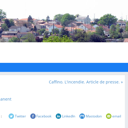
Caffino. L'incendie. Article de presse. »
manent
 :
Twitter
Facebook
LinkedIn
Mastodon
email