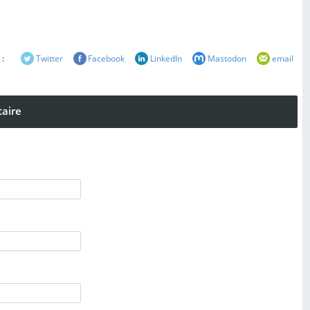
 :
Twitter
Facebook
LinkedIn
Mastodon
email
aire