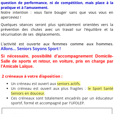
question de performance, ni de compétition, mais place à la
pratique et à l’amusement.
Convention aide solidaire
Notre intention : vous faire bouger sans que vous vous en
ALCT
aperceviez !
La Maine. Aujourd'hui,
Quelques séances seront plus spécialement orientées vers la
autrefois, demain
prévention des chutes avec un travail sur l'équilibre et la
sécurisation de ses déplacements.
Mieux nous connaître
Notre projet associatif
L'activité est ouverte aux
femmes comme aux hommes
.
Allons… Seniors Soyons Sport !
2025-2028
Si nécessaire, possibilité d'accompagnement Domicile-
Notre projet sportif 2025-
Salle de sports et retour, en voiture, pris en charge par
2028
l'Amicale Laïque.
Aide pour les voyages
scolaires
2 créneaux à votre disposition :
Un créneau est ouvert aux
seniors actifs,
Prêt et location de
Un créneau est ouvert aux plus fragiles :
le Sport Santé
matériel
Seniors en douceur
.
Conseil d'Administration
Ces créneaux sont totalement encadrés par un éducateur
2026 et répartition des
sportif, formé et accompagné par l'UFOLEP.
tâches