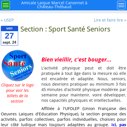
×
Menu
Amicale Laïque Marcel Canonnet à
Menu
Me
Château-Thébaud
Rechercher
« USEP
Lire et faire lire »
Section : Sport Santé Seniors
ven
27
sept. 24
À retenir
Bien vieillir, c'est bouger...
Mieux connaître notre
L'activité physique peut et doit être
mouvement la ligue de
pratiquée à tout âge dans la mesure où elle
l'enseignement FAL 44
est encadrée et adaptée. Nous, seniors,
nous devrions pratiquer au minimum 3 fois
Cliquez sur le logo
Histoire de l'école
45 minutes d'activité physique modérée par
pour voir les
publique à Château-
semaine pour maintenir, voire développer,
billets de la
Thébaud
nos capacités physiques et intellectuelles.
section
Et si nous faisions le
Affiliée à l'UFOLEP (Union Française des
point sur la Laïcité ?
Oeuvres Laïques d'Education Physique), la section propose des
activités, parfois collectives, parfois individuelles, choisies pour
Avec René, la carrière
leur côté ludique mais toujours adaptées au groupe.
Ici, pas
de Caffino autrefois