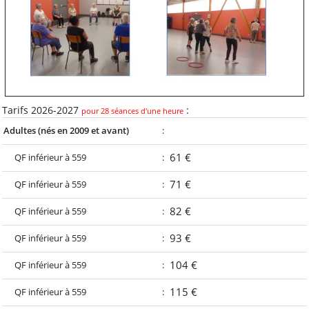
Ressources
Comptes rendus
Les documents
d'adhésion
Les publications
statutaires
Autres documents
Tarifs 2026-2027
:
pour 28 séances d'une heure
Vu dans la Presse
Adultes (nés en 2009 et avant)
:
61 €
QF inférieur à 559
:
Table des matières
71 €
QF inférieur à 559
:
Par catégorie
82 €
QF inférieur à 559
:
Par mot-clé
93 €
QF inférieur à 559
:
Par ordre alphabétique
104 €
QF inférieur à 559
:
115 €
QF inférieur à 559
:
Tags