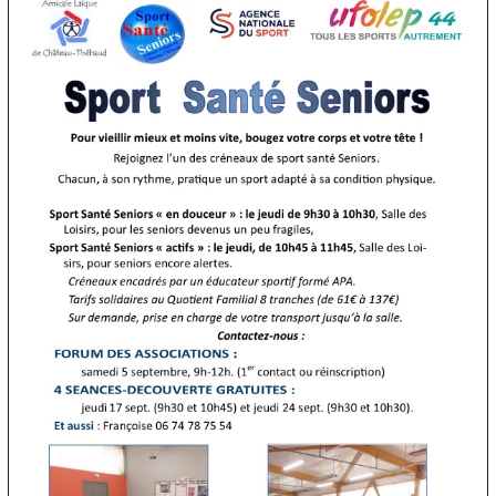
Publications
«
juillet 2026
lun.
mar.
mer.
jeu.
ven.
sam.
dim.
1
2
3
4
5
6
7
8
9
10
11
12
13
14
15
16
17
18
19
20
21
22
23
24
25
26
27
28
29
30
31
Autres rubriques
A noter
A propos
Bon à savoir
Distinctions et
hommages