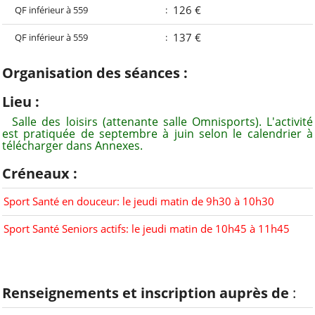
126 €
QF inférieur à 559
:
ALCT
137 €
QF inférieur à 559
:
Animation-locale
Ecole
Organisation des séances :
Jeunes
Lieu :
Kayak-polo
Salle des loisirs (attenante salle Omnisports). L'activité
est pratiquée de septembre à juin selon le calendrier à
télécharger dans Annexes.
Tous les mots-clés
Créneaux :
À voir aussi
Sport Santé en douceur: le jeudi matin de 9h30 à 10h30
Site ou Page FB des
Sport Santé Seniors actifs: le jeudi matin de 10h45 à 11h45
Sections de l'amicale
Cap Caffino (Trail, VTT,
VTC, etc)
Renseignements et inscription auprès de
:
L'Art au Belvédère