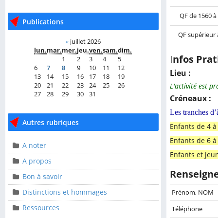
QF de 1560 à
Publications
Publications
QF supérieur 
«
juillet 2026
«
juillet 2026
lun.
mar.
mer.
jeu.
ven.
sam.
dim.
lun.
mar.
mer.
jeu.
ven.
sam.
dim.
I
nfos Prat
1
2
3
4
5
1
2
3
4
5
6
7
8
9
10
11
12
6
7
8
9
10
11
12
Lieu :
13
14
15
16
17
18
19
13
14
15
16
17
18
19
20
21
22
23
24
25
26
20
21
22
23
24
25
26
L'activité est p
27
28
29
30
31
27
28
29
30
31
Créneaux :
Les tranches d’â
Autres rubriques
Autres rubriques
Enfants de 4 à
Enfants de 6 à
A noter
A noter
Enfants et jeu
A propos
A propos
Renseigne
Bon à savoir
Bon à savoir
Distinctions et hommages
Distinctions et
Prénom, NOM
hommages
Ressources
Téléphone