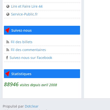
USEP 44
Lire et Faire Lire 44
Service-Public.fr
Liens utiles
CDOS 44
Suivez-nous
Clisson Sèvre et Maine
l'AGGLOH!
Fil des billets
Comité Laïcité
Fil des commentaires
République
Suivez-nous sur Facebook
Guide pratique de
l'association
Statistiques
Lire et Faire Lire
88946
Lire et Faire Lire 44
visites depuis avril 2008
Service-Public.fr
Propulsé par
Dotclear
Suivez-nous