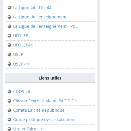
Clisson
La Ligue 44 - FAL 44
Saint-Sébastien-sur-
La Ligue de l'enseignement
Loire
La Ligue de l'enseignement - PdL
Fédérations
UFOLEP
UFOLEP44
FFCK
USEP
FFCK - Kpi
USEP 44
La Ligue 44 - FAL 44
La Ligue de
Liens utiles
l'enseignement
CDOS 44
La Ligue de
l'enseignement - PdL
Clisson Sèvre et Maine l'AGGLOH!
UFOLEP
Comité Laïcité République
UFOLEP44
Guide pratique de l'association
USEP
Lire et Faire Lire