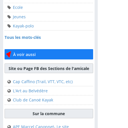
Ecole
ALCT
Jeunes
Animation-locale
Kayak-polo
Ecole
Tous les mots-clés
Jeunes
Kayak-polo
À voir aussi
Tous les mots-clés
Site ou Page FB des Sections de l'amicale
À voir aussi
Cap Caffino (Trail, VTT, VTC, etc)
Site ou Page FB des
L'Art au Belvédère
Sections de l'amicale
Club de Canoë Kayak
Cap Caffino (Trail, VTT,
VTC, etc)
Sur la commune
L'Art au Belvédère
APE Marcel Canonnet- Le site