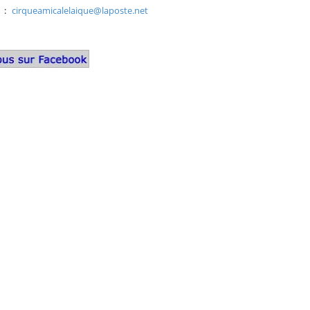
:
cirqueamicalelaique@laposte.net