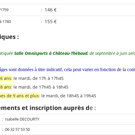
146 €
 1759
:
155 €
à 1760
:
iques :
ratiquée
Salle Omnisports à Château-Thébaud
, de septembre à juin selo
ges sont données à titre indicatif, cela peut varier en fonction de la co
 6 ans
: le mardi, de 17h à 17h45
 8 ans
: le mardi, de 17h45 à 18h45
nes de 9 ans et plus
: le mardi, de 18h45 à 19h45
ments et inscription auprès d
e :
:
Isabelle DECOURTY
:
06 32 57 53 50