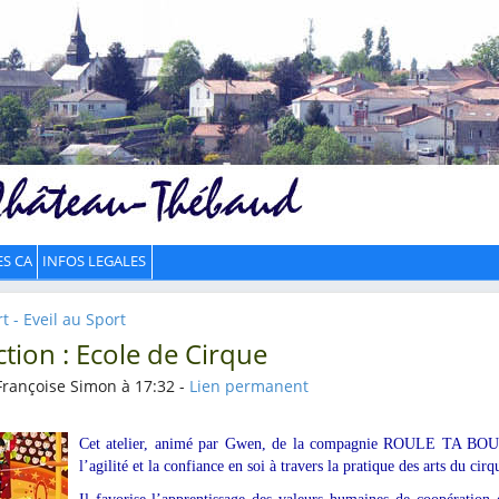
ES CA
INFOS LEGALES
t - Eveil au Sport
ction : Ecole de Cirque
Françoise Simon à 17:32 -
Lien permanent
Cet atelier, animé par Gwen, de la compagnie ROULE TA BOULE, 
l’agilité et la confiance en soi à travers la pratique des arts du cirq