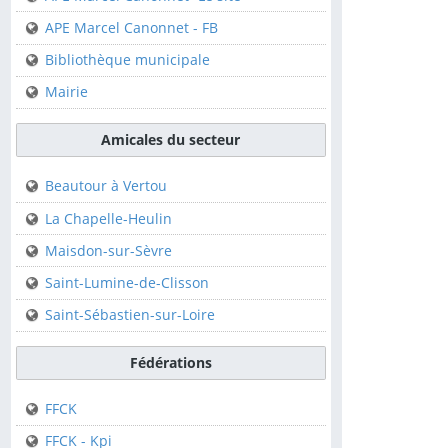
Club de Canoë Kayak
APE Marcel Canonnet - FB
Bibliothèque municipale
Sur la commune
Mairie
APE Marcel Canonnet-
Le site
Amicales du secteur
APE Marcel Canonnet -
FB
Beautour à Vertou
Bibliothèque municipale
La Chapelle-Heulin
Mairie
Maisdon-sur-Sèvre
Saint-Lumine-de-Clisson
Amicales du secteur
Saint-Sébastien-sur-Loire
Beautour à Vertou
Fédérations
La Chapelle-Heulin
FFCK
Maisdon-sur-Sèvre
FFCK - Kpi
Saint-Lumine-de-