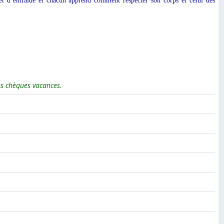
 et d’entraide et chacun apprend comment respecter son corps et celui des
des chèques vacances.