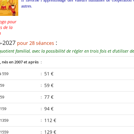
Il favorise l’apprentissage des valeurs humaines de coopération
autres.
logo pour
ts de la
n
6-2027
:
pour 28 séances
uotient familial, avec la possibilité de régler en trois fois et d’utiliser 
, nés en 2007 et après
:
51 €
à 559
:
59 €
759
:
77 €
959
:
94 €
1159
:
112 €
 1359
:
129 €
 1559
: