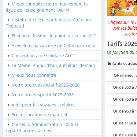
Mieux connaître notre mouvement la
Convention aide solidaire
ligue de l'enseignement FAL 44
ALCT
Histoire de l'école publique à Château-
Cliquez sur le 
La Maine. Aujourd'hui,
Thébaud
voir les bille
autrefois, demain
sectio
Et si nous faisions le point sur la Laïcité ?
Mieux nous connaître
Tarifs 202
Avec René, la carrière de Caffino autrefois
En fonction du q
Notre projet associatif
Convention aide solidaire ALCT
2025-2028
Enfants et ados
La Maine. Aujourd'hui, autrefois, demain
Notre projet sportif 2025-
2028
Mieux nous connaître
QF inférieur 
Aide pour les voyages
Notre projet associatif 2025-2028
QF de 560 à 
scolaires
Notre projet sportif 2025-2028
QF de 760 à 
Prêt et location de
Aide pour les voyages scolaires
matériel
QF de 960 à 
Prêt et location de matériel
Conseil d'Administration
QF de 1160 à
2026 et répartition des
Conseil d'Administration 2026 et
tâches
répartition des tâches
QF de 1360 à