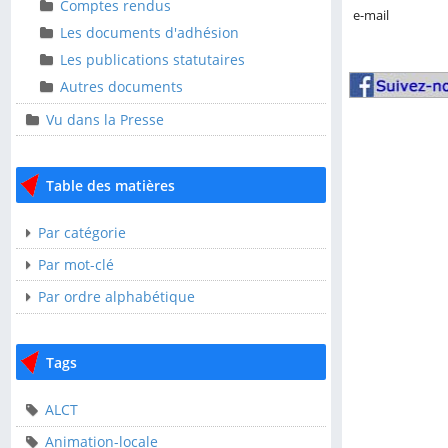
Ressources
Comptes rendus
e-mail
Comptes rendus
Les documents d'adhésion
Les documents
Les publications statutaires
d'adhésion
Autres documents
Les publications
Vu dans la Presse
statutaires
Autres documents
Table des matières
Vu dans la Presse
Par catégorie
Table des matières
Par mot-clé
Par ordre alphabétique
Par catégorie
Par mot-clé
Tags
Par ordre alphabétique
ALCT
Tags
Animation-locale