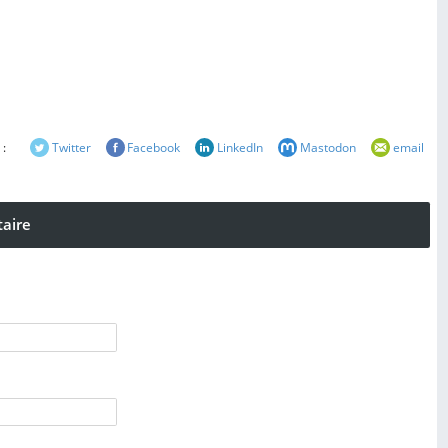
 :
Twitter
Facebook
LinkedIn
Mastodon
email
aire