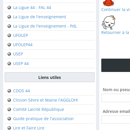
Clisson
La Ligue 44 - FAL 44
Continuer la vi
Saint-Sébastien-sur-
La Ligue de l'enseignement
Loire
La Ligue de l'enseignement - PdL
Retourner à la
Fédérations
UFOLEP
UFOLEP44
FFCK
USEP
FFCK - Kpi
USEP 44
La Ligue 44 - FAL 44
La Ligue de
Liens utiles
l'enseignement
Nom ou pseu
CDOS 44
La Ligue de
l'enseignement - PdL
Clisson Sèvre et Maine l'AGGLOH!
UFOLEP
Comité Laïcité République
Adresse email
UFOLEP44
Guide pratique de l'association
USEP
Lire et Faire Lire