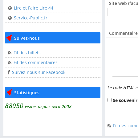
Site web (facul
USEP 44
Lire et Faire Lire 44
Service-Public.fr
Liens utiles
Commentaire 
CDOS 44
Suivez-nous
Clisson Sèvre et Maine
l'AGGLOH!
Fil des billets
Comité Laïcité
Fil des commentaires
Nom étendu (lais
République
Suivez-nous sur Facebook
Guide pratique de
l'association
Le code HTML es
Statistiques
Lire et Faire Lire
Se souvenir
88950
Lire et Faire Lire 44
visites depuis avril 2008
Service-Public.fr
Fil des comm
Suivez-nous