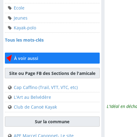
Ecole
ALCT
Jeunes
Animation-locale
Kayak-polo
Ecole
Tous les mots-clés
Jeunes
Kayak-polo
À voir aussi
Tous les mots-clés
Site ou Page FB des Sections de l'amicale
À voir aussi
Cap Caffino (Trail, VTT, VTC, etc)
Site ou Page FB des
L'Art au Belvédère
Sections de l'amicale
L'Idéal en déch
Club de Canoë Kayak
Cap Caffino (Trail, VTT,
VTC, etc)
Sur la commune
L'Art au Belvédère
APE Marcel Canonnet- Le site