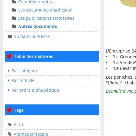
Ressources
Comptes rendus
Comptes rendus
Les documents d'adhésion
Les documents
Les publications statutaires
d'adhésion
Autres documents
Les publications
Vu dans la Presse
statutaires
Autres documents
L'Entreprise B
Table des matières
Vu dans la Presse
• "Le Grondeu
• "La Vendée"
• "Le Bavaria"
Par catégorie
Table des matières
Les péniches, 
Par mot-clé
"L'Idéal", cha
Par ordre alphabétique
Exemple d'une p
Par catégorie
Par mot-clé
Tags
Par ordre alphabétique
ALCT
Tags
Animation-locale