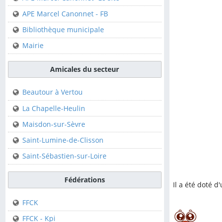
Club de Canoë Kayak
APE Marcel Canonnet - FB
Bibliothèque municipale
Sur la commune
Mairie
APE Marcel Canonnet-
Le site
Amicales du secteur
APE Marcel Canonnet -
FB
Beautour à Vertou
Bibliothèque municipale
La Chapelle-Heulin
Mairie
Maisdon-sur-Sèvre
Saint-Lumine-de-Clisson
Amicales du secteur
Saint-Sébastien-sur-Loire
Beautour à Vertou
Fédérations
Il a été doté d
La Chapelle-Heulin
FFCK
Maisdon-sur-Sèvre
FFCK - Kpi
Saint-Lumine-de-