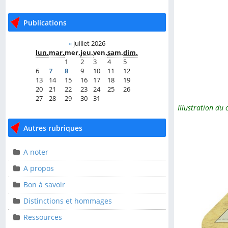
Publications
Publications
«
juillet 2026
«
juillet 2026
lun.
mar.
mer.
jeu.
ven.
sam.
dim.
lun.
mar.
mer.
jeu.
ven.
sam.
dim.
1
2
3
4
5
1
2
3
4
5
6
7
8
9
10
11
12
6
7
8
9
10
11
12
13
14
15
16
17
18
19
13
14
15
16
17
18
19
20
21
22
23
24
25
26
20
21
22
23
24
25
26
27
28
29
30
31
27
28
29
30
31
Illustration du
Autres rubriques
Autres rubriques
A noter
A noter
A propos
A propos
Bon à savoir
Bon à savoir
Distinctions et hommages
Distinctions et
hommages
Ressources