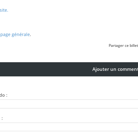
site.
 page générale
.
Partager ce billet
Ajouter un comment
do :
 :