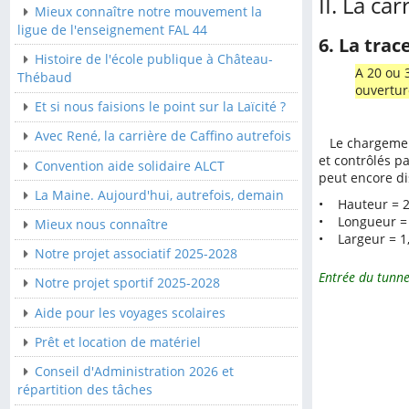
II. La car
Mieux connaître notre mouvement la
Convention aide solidaire
ligue de l'enseignement FAL 44
6. La trac
ALCT
Histoire de l'école publique à Château-
A 20 ou 3
La Maine. Aujourd'hui,
Thébaud
ouvertur
autrefois, demain
Et si nous faisions le point sur la Laïcité ?
Mieux nous connaître
Avec René, la carrière de Caffino autrefois
Le chargement 
Notre projet associatif
et contrôlés pa
Convention aide solidaire ALCT
2025-2028
peut encore di
La Maine. Aujourd'hui, autrefois, demain
Notre projet sportif 2025-
• Hauteur = 
• Longueur =
2028
Mieux nous connaître
• Largeur = 1
Aide pour les voyages
Notre projet associatif 2025-2028
scolaires
Entrée du tunne
Notre projet sportif 2025-2028
Prêt et location de
Aide pour les voyages scolaires
matériel
Prêt et location de matériel
Conseil d'Administration
2026 et répartition des
Conseil d'Administration 2026 et
tâches
répartition des tâches