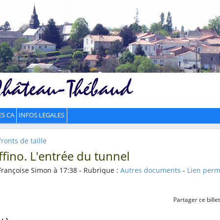
ES CA
INFOS LEGALES
fronts de taille
ffino. L'entrée du tunnel
Françoise Simon à 17:38 - Rubrique :
Autres documents
-
Lien per
Partager ce billet