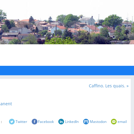
Caffino. Les quais. »
manent
 :
Twitter
Facebook
LinkedIn
Mastodon
email