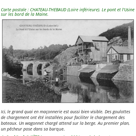
Clisson
Carte postale : CHATEAU-THEBAUD (Loire inférieure). Le pont et l'Usine
sur les bord de la Maine.
Saint-Sébastien-sur-
Loire
Fédérations
FFCK
FFCK - Kpi
La Ligue 44 - FAL 44
La Ligue de
l'enseignement
La Ligue de
l'enseignement - PdL
Ici, le grand quai en maçonnerie est aussi bien visible. Des goulottes
UFOLEP
de chargement ont été installées pour faciliter le chargement des
UFOLEP44
bateaux. Un wagonnet chargé attend sur la berge. Au premier plan,
un pêcheur pose dans sa b
arque.
USEP
ème