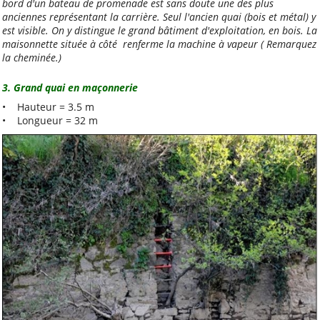
bord d'un bateau de promenade est sans doute une des plus
anciennes représentant la carrière. Seul l'ancien quai (bois et métal) y
ALCT
est visible. On y distingue le grand bâtiment d'exploitation, en bois. La
maisonnette située à côté renferme la machine à vapeur ( Remarquez
Animation-locale
la cheminée.)
Ecole
3. Grand quai en maçonnerie
Jeunes
• Hauteur = 3.5 m
Kayak-polo
• Longueur = 32 m
Tous les mots-clés
À voir aussi
Site ou Page FB des
Sections de l'amicale
Cap Caffino (Trail, VTT,
VTC, etc)
L'Art au Belvédère