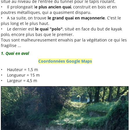
situé au niveau de l'entrée du tunnel pour le tapis roulant.
• Il prolongeait l
e plus ancien quai
, construit en bois et en
Convention aide solidaire
poutres métalliques, qui a quasiment disparu.
ALCT
• A sa suite, on trouve
le grand quai en maçonnerie
. C'est le
plus long et le plus haut.
La Maine. Aujourd'hui,
• Le dernier est
le quai "polo"
, situé en face du but de kayak
autrefois, demain
polo, encore plus bas que le premier.
Mieux nous connaître
Tous sont malheureusement envahis par la végétation ce qui les
fragilise ...
Notre projet associatif
1. Quai en aval
2025-2028
Coordonnées Google Maps
Notre projet sportif 2025-
• Hauteur = 1,5 m
2028
• Longueur = 15 m
Aide pour les voyages
• Largeur = 4,5 m
scolaires
Prêt et location de
matériel
Conseil d'Administration
2026 et répartition des
tâches