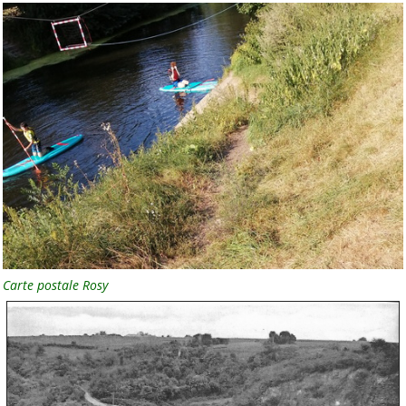
Fil des billets
Fil des commentaires
Suivez-nous sur
Facebook
Statistiques
88947
visites depuis avril
2008
Carte postale Rosy