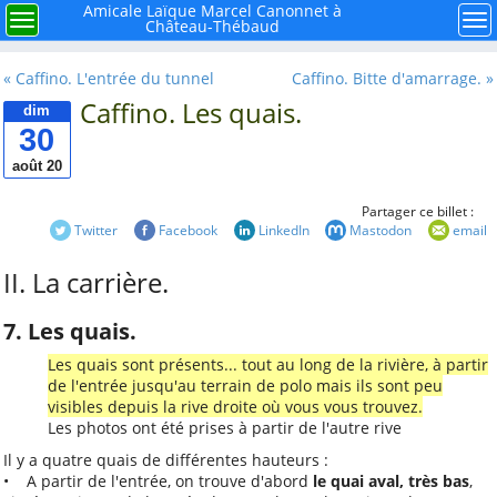
×
Menu
Amicale Laïque Marcel Canonnet à
Menu
Me
Château-Thébaud
Rechercher
« Caffino. L'entrée du tunnel
Caffino. Bitte d'amarrage. »
Caffino. Les quais.
dim
30
août 20
À retenir
Partager ce billet :
Twitter
Facebook
LinkedIn
Mastodon
email
Mieux connaître notre
mouvement la ligue de
II. La carrière.
l'enseignement FAL 44
7. Les quais.
Histoire de l'école
publique à Château-
Les quais sont présents... tout au long de la rivière, à partir
Thébaud
de l'entrée jusqu'au terrain de polo mais ils sont peu
visibles depuis la rive droite où vous vous trouvez.
Et si nous faisions le
Les photos ont été prises à partir de l'autre rive
point sur la Laïcité ?
Il y a quatre quais de différentes hauteurs :
Avec René, la carrière
• A partir de l'entrée, on trouve d'abord
le quai aval, très bas
,
de Caffino autrefois