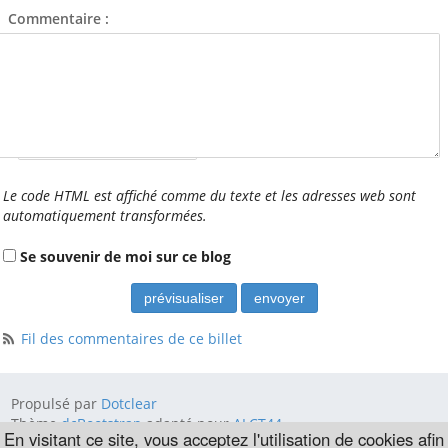
Commentaire :
Nom étendu (laisser vide) :
Le code HTML est affiché comme du texte et les adresses web sont
automatiquement transformées.
Se souvenir de moi sur ce blog
Fil des commentaires de ce billet
Propulsé par
Dotclear
Thème
dcBootstrap
adapté pour
ALCT44
En visitant ce site, vous acceptez l'utilisation de cookies afin
Informations légales :
Mentions légales