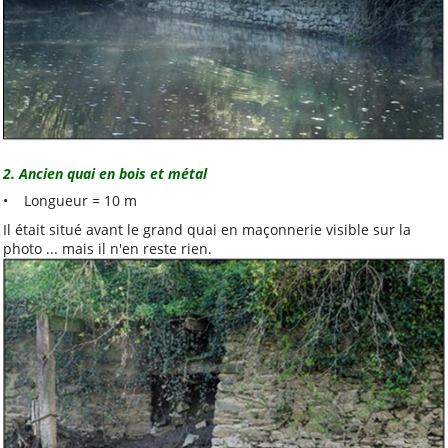
Publications
«
juillet 2026
lun.
mar.
mer.
jeu.
ven.
sam.
dim.
1
2
3
4
5
6
7
8
9
10
11
12
13
14
15
16
17
18
19
20
21
22
23
24
25
26
2. Ancien quai en bois et métal
27
28
29
30
31
• Longueur = 10 m
Il était situé avant le grand quai en maçonnerie visible sur la
Autres rubriques
photo ... mais il n'en reste rien.
A noter
A propos
Bon à savoir
Distinctions et
hommages