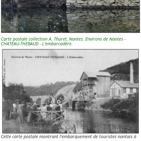
Ressources
Comptes rendus
Les documents
d'adhésion
Les publications
Carte postale collection A. Thuret, Nantes. Environs de Nantes -
statutaires
CHATEAU-THEBAUD - L'embarcadère.
Autres documents
Vu dans la Presse
Table des matières
Par catégorie
Par mot-clé
Par ordre alphabétique
Tags
Cette carte postale montrant l'embarquement de touristes nantais à