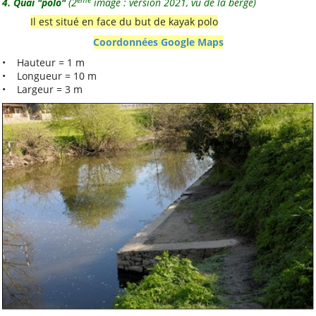
4. Quai "polo"
(2
image : version 2021, vu de la berge)
USEP 44
Il est situé en face du but de kayak polo
Coordonnées Google Maps
Liens utiles
• Hauteur = 1 m
• Longueur = 10 m
CDOS 44
• Largeur = 3 m
Clisson Sèvre et Maine
l'AGGLOH!
Comité Laïcité
République
Guide pratique de
l'association
Lire et Faire Lire
Lire et Faire Lire 44
Service-Public.fr
Suivez-nous