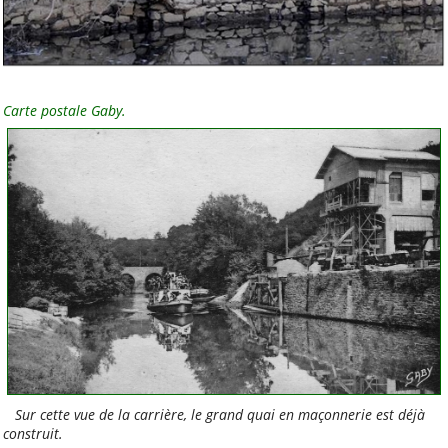
Club de Canoë Kayak
Sur la commune
APE Marcel Canonnet-
Carte postale Gaby.
Le site
APE Marcel Canonnet -
FB
Bibliothèque municipale
Mairie
Amicales du secteur
Beautour à Vertou
La Chapelle-Heulin
Maisdon-sur-Sèvre
Sur cette vue de la carrière, le grand quai en maçonnerie est déjà
construit.
Saint-Lumine-de-