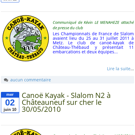
ALCT
Animation-locale
Communiqué de Kévin LE MENAHEZE attaché
de presse du club
Ecole
Les Championnats de France de Slalom
avaient lieu du 25 au 31 juillet 2011 à
Jeunes
Metz. Le club de canoë-kayak de
Château-Thébaud y présentait 11
Kayak-polo
embarcations et deux équipes...
Tous les mots-clés
Lire la suite
...
aucun commentaire
À voir aussi
Canoë Kayak - Slalom N2 à
Site ou Page FB des
mer
Sections de l'amicale
02
Châteauneuf sur cher le
30/05/2010
juin 10
Cap Caffino (Trail, VTT,
VTC, etc)
L'Art au Belvédère