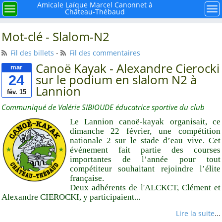
×
Menu
Amicale Laïque Marcel Canonnet à
Menu
Me
Château-Thébaud
Rechercher
Mot-clé - Slalom-N2
Fil des billets
-
Fil des commentaires
Canoë Kayak - Alexandre Cierocki
mar
24
sur le podium en slalom N2 à
Lannion
À retenir
fév. 15
Communiqué de Valérie SIBIOUDE éducatrice sportive du club
Mieux connaître notre
Le Lannion canoë-kayak organisait, ce
mouvement la ligue de
dimanche 22 février, une compétition
l'enseignement FAL 44
nationale 2 sur le stade d’eau vive. Cet
Histoire de l'école
événement fait partie des courses
publique à Château-
importantes de l’année pour tout
Thébaud
compétiteur souhaitant rejoindre l’élite
française.
Et si nous faisions le
Deux adhérents de l'ALCKCT, Clément et
point sur la Laïcité ?
Alexandre CIEROCKI, y participaient...
Avec René, la carrière
Lire la suite
...
de Caffino autrefois