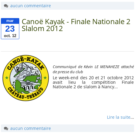
aucun commentaire
Convention aide solidaire
ALCT
Canoë Kayak - Finale Nationale 2
mar
La Maine. Aujourd'hui,
23
Slalom 2012
autrefois, demain
oct. 12
Mieux nous connaître
Notre projet associatif
2025-2028
Communiqué de Kévin LE MENAHEZE attaché
Notre projet sportif 2025-
de presse du club
2028
Le week-end des 20 et 21 octobre 2012
avait lieu la compétition Finale
Aide pour les voyages
Nationale 2 de slalom à Nancy...
scolaires
Prêt et location de
matériel
Conseil d'Administration
Lire la suite
...
2026 et répartition des
tâches
aucun commentaire