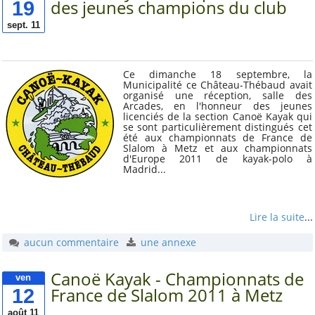
Ressources
19
des jeunes champions du club
Comptes rendus
sept. 11
Les documents
d'adhésion
Les publications
Ce dimanche 18 septembre, la
Municipalité ce Château-Thébaud avait
statutaires
organisé une réception, salle des
Arcades, en l'honneur des jeunes
Autres documents
licenciés de la section Canoë Kayak qui
se sont particulièrement distingués cet
Vu dans la Presse
été aux championnats de France de
Slalom à Metz et aux championnats
d'Europe 2011 de kayak-polo à
Madrid...
Table des matières
Par catégorie
Lire la suite
...
Par mot-clé
aucun commentaire
une annexe
Par ordre alphabétique
Canoë Kayak - Championnats de
ven
12
France de Slalom 2011 à Metz
Tags
août 11