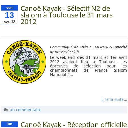
Canoë Kayak - Sélectif N2 de
ven
Publications
13
slalom à Toulouse le 31 mars
2012
avr. 12
«
juillet 2026
lun.
mar.
mer.
jeu.
ven.
sam.
dim.
1
2
3
4
5
6
7
8
9
10
11
12
13
14
15
16
17
18
19
Communiqué de Kévin LE MENAHEZE attaché
20
21
22
23
24
25
26
de presse du club
27
28
29
30
31
Le week-end des 31 mars et 1er avril
2012 avaient lieu, à Toulouse, les
épreuves de sélection pour les
championnats de France Slalom
Autres rubriques
National 2...
A noter
A propos
Lire la suite
...
Bon à savoir
un commentaire
Distinctions et
hommages
Canoë Kayak - Réception officielle
lun