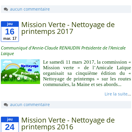
USEP 44
aucun commentaire
Liens utiles
Mission Verte - Nettoyage de
jeu
16
printemps 2017
CDOS 44
mar. 17
Clisson Sèvre et Maine
Communiqué d'Annie-Claude RENAUDIN Présidente de l'Amicale
l'AGGLOH!
Laïque
Comité Laïcité
Le samedi 11 mars 2017, la commission «
République
Mission verte » de l’Amicale Laïque
organisait sa cinquième édition du «
Guide pratique de
Nettoyage de printemps » sur les routes
l'association
communales, la Maine et ses abords...
Lire et Faire Lire
Lire la suite
...
Lire et Faire Lire 44
aucun commentaire
Service-Public.fr
Mission Verte - Nettoyage de
jeu
24
printemps 2016
Suivez-nous