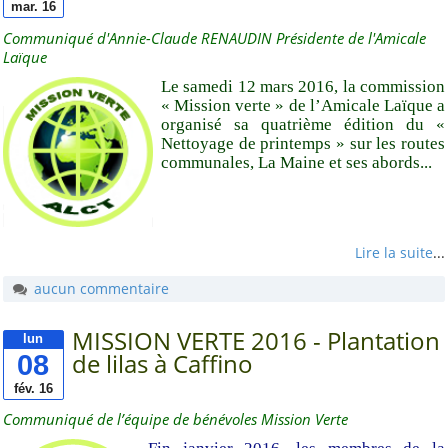
mar. 16
Communiqué d'Annie-Claude RENAUDIN Présidente de l'Amicale
Fil des billets
Laïque
Fil des commentaires
Le samedi 12 mars 2016, la commission
« Mission verte » de l’Amicale Laïque a
Suivez-nous sur
organisé sa quatrième édition du «
Facebook
Nettoyage de printemps » sur les routes
communales, La Maine et ses abords...
Statistiques
88954
visites depuis avril
Lire la suite
...
2008
aucun commentaire
MISSION VERTE 2016 - Plantation
lun
08
de lilas à Caffino
fév. 16
Communiqué de l’équipe de bénévoles Mission Verte