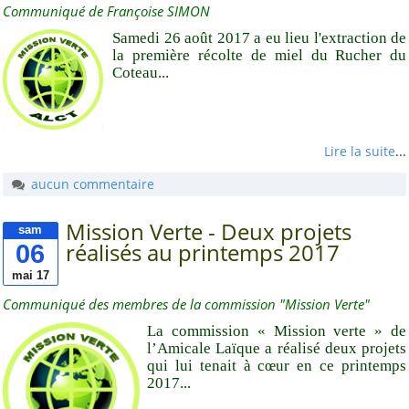
Communiqué de Françoise SIMON
Club de Canoë Kayak
Samedi 26 août 2017 a eu lieu l'extraction de
la première récolte de miel du Rucher du
Sur la commune
Coteau...
APE Marcel Canonnet-
Le site
APE Marcel Canonnet -
Lire la suite
...
FB
aucun commentaire
Bibliothèque municipale
Mission Verte - Deux projets
Mairie
sam
06
réalisés au printemps 2017
Amicales du secteur
mai 17
Communiqué des membres de la commission "Mission Verte"
Beautour à Vertou
La commission « Mission verte » de
La Chapelle-Heulin
l’Amicale Laïque a réalisé deux projets
qui lui tenait à cœur en ce printemps
Maisdon-sur-Sèvre
2017...
Saint-Lumine-de-