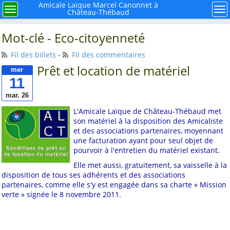
×
Menu
Amicale Laïque Marcel Canonnet à
Menu
Me
Château-Thébaud
Rechercher
Mot-clé - Eco-citoyenneté
Fil des billets
-
Fil des commentaires
Prêt et location de matériel
mer
11
À retenir
mar. 26
L'Amicale Laïque de Château-Thébaud met
Mieux connaître notre
son matériel à la disposition des Amicaliste
mouvement la ligue de
et des associations partenaires, moyennant
l'enseignement FAL 44
une facturation ayant pour seul objet de
pourvoir à l'entretien du matériel existant.
Histoire de l'école
publique à Château-
Elle met aussi, gratuitement, sa vaisselle à la
Thébaud
disposition de tous ses adhérents et des associations
partenaires, comme elle s'y est engagée dans sa charte « Mission
Et si nous faisions le
verte » signée le 8 novembre 2011.
point sur la Laïcité ?
Avec René, la carrière
de Caffino autrefois