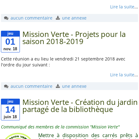
Lire la suite
...
Convention aide solidaire
ALCT
aucun commentaire
une annexe
La Maine. Aujourd'hui,
Mission Verte - Projets pour la
autrefois, demain
jeu
01
saison 2018-2019
Mieux nous connaître
nov. 18
Notre projet associatif
Cette réunion a eu lieu le vendredi 21 septembre 2018 avec
2025-2028
l'ordre du jour suivant :
Notre projet sportif 2025-
Lire la suite
...
2028
Aide pour les voyages
aucun commentaire
une annexe
scolaires
Mission Verte - Création du jardin
jeu
Prêt et location de
14
partagé de la bibliothèque
matériel
juin 18
Conseil d'Administration
2026 et répartition des
Communiqué des membres de la commission "Mission Verte"
tâches
Mettre à disposition des carrés prêts à