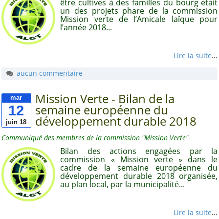
être cultivés à des familles du bourg était
un des projets phare de la commission
Mission verte de l’Amicale laïque pour
Publications
l’année 2018...
«
juillet 2026
lun.
mar.
mer.
jeu.
ven.
sam.
dim.
Lire la suite
...
1
2
3
4
5
6
7
8
9
10
11
12
aucun commentaire
13
14
15
16
17
18
19
20
21
22
23
24
25
26
27
28
29
30
31
Mission Verte - Bilan de la
mar
12
semaine européenne du
développement durable 2018
Autres rubriques
juin 18
Communiqué des membres de la commission "Mission Verte"
A noter
Bilan des actions engagées par la
commission « Mission verte » dans le
A propos
cadre de la semaine européenne du
développement durable 2018 organisée,
Bon à savoir
au plan local, par la municipalité...
Distinctions et
hommages
Lire la suite
...