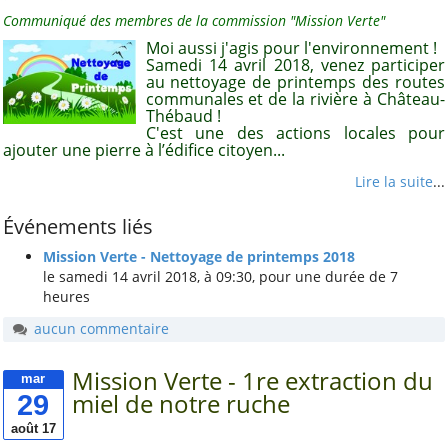
Communiqué des membres de la commission "Mission Verte"
ALCT
Moi aussi j'agis pour l'environnement !
Samedi 14 avril 2018, venez participer
Animation-locale
au nettoyage de printemps des routes
communales et de la rivière à Château-
Ecole
Thébaud !
C'est une des actions locales pour
Jeunes
ajouter une pierre à l’édifice citoyen...
Kayak-polo
Lire la suite
...
Tous les mots-clés
Événements liés
Mission Verte - Nettoyage de printemps 2018
À voir aussi
le samedi 14 avril 2018, à 09:30, pour une durée de 7
heures
Site ou Page FB des
aucun commentaire
Sections de l'amicale
Mission Verte - 1re extraction du
Cap Caffino (Trail, VTT,
mar
VTC, etc)
29
miel de notre ruche
L'Art au Belvédère
août 17