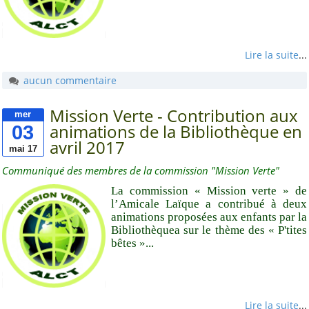
Clisson
Saint-Sébastien-sur-
Loire
Lire la suite
...
aucun commentaire
Fédérations
Mission Verte - Contribution aux
FFCK
mer
03
animations de la Bibliothèque en
FFCK - Kpi
avril 2017
mai 17
La Ligue 44 - FAL 44
Communiqué des membres de la commission "Mission Verte"
La Ligue de
La commission « Mission verte » de
l'enseignement
l’Amicale Laïque a contribué à deux
animations proposées aux enfants par la
La Ligue de
Bibliothèquea sur le thème des « P'tites
l'enseignement - PdL
bêtes »...
UFOLEP
UFOLEP44
USEP
Lire la suite
...