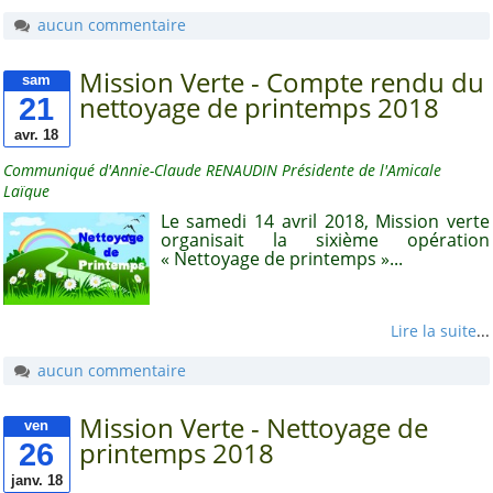
Ressources
aucun commentaire
Comptes rendus
Les documents
Mission Verte - Compte rendu du
sam
d'adhésion
21
nettoyage de printemps 2018
Les publications
statutaires
avr. 18
Autres documents
Communiqué d'Annie-Claude RENAUDIN Présidente de l'Amicale
Laïque
Vu dans la Presse
Le samedi 14 avril 2018, Mission verte
organisait la sixième opération
« Nettoyage de printemps »...
Table des matières
Par catégorie
Lire la suite
...
Par mot-clé
aucun commentaire
Par ordre alphabétique
Mission Verte - Nettoyage de
ven
26
printemps 2018
Tags
janv. 18