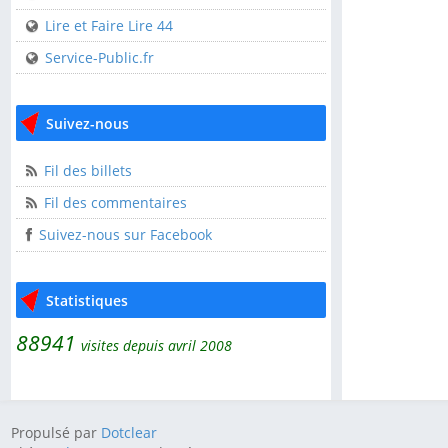
USEP 44
Lire et Faire Lire 44
Service-Public.fr
Liens utiles
CDOS 44
Suivez-nous
Clisson Sèvre et Maine
l'AGGLOH!
Fil des billets
Comité Laïcité
Fil des commentaires
République
Suivez-nous sur Facebook
Guide pratique de
l'association
Statistiques
Lire et Faire Lire
88941
Lire et Faire Lire 44
visites depuis avril 2008
Service-Public.fr
Propulsé par
Dotclear
Suivez-nous