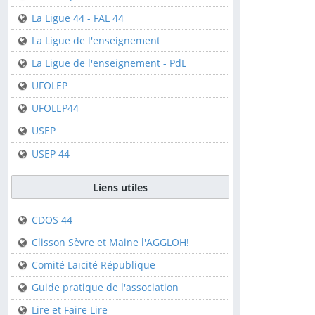
Clisson
La Ligue 44 - FAL 44
Saint-Sébastien-sur-
La Ligue de l'enseignement
Loire
La Ligue de l'enseignement - PdL
Fédérations
UFOLEP
UFOLEP44
FFCK
USEP
FFCK - Kpi
USEP 44
La Ligue 44 - FAL 44
La Ligue de
Liens utiles
l'enseignement
CDOS 44
La Ligue de
l'enseignement - PdL
Clisson Sèvre et Maine l'AGGLOH!
UFOLEP
Comité Laïcité République
UFOLEP44
Guide pratique de l'association
USEP
Lire et Faire Lire