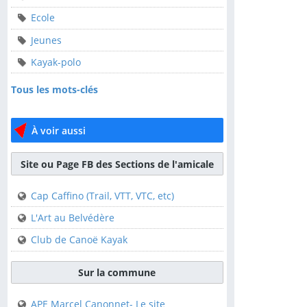
Ecole
ALCT
Jeunes
Animation-locale
Kayak-polo
Ecole
Tous les mots-clés
Jeunes
Kayak-polo
À voir aussi
Tous les mots-clés
Site ou Page FB des Sections de l'amicale
À voir aussi
Cap Caffino (Trail, VTT, VTC, etc)
Site ou Page FB des
L'Art au Belvédère
Sections de l'amicale
Club de Canoë Kayak
Cap Caffino (Trail, VTT,
VTC, etc)
Sur la commune
L'Art au Belvédère
APE Marcel Canonnet- Le site