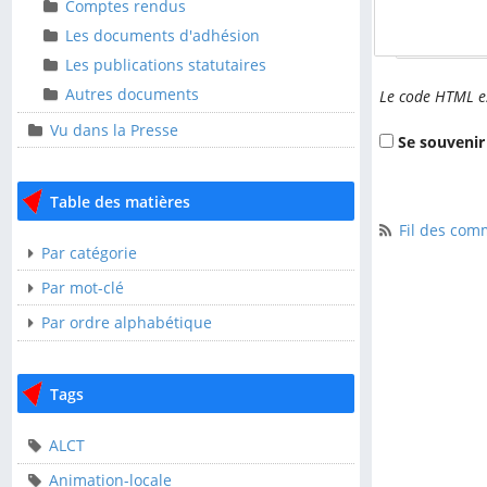
Ressources
Comptes rendus
Nom étendu (lais
Comptes rendus
Les documents d'adhésion
Les documents
Les publications statutaires
d'adhésion
Autres documents
Le code HTML es
Les publications
Vu dans la Presse
statutaires
Se souvenir
Autres documents
Table des matières
Vu dans la Presse
Fil des comm
Par catégorie
Table des matières
Par mot-clé
Par ordre alphabétique
Par catégorie
Par mot-clé
Tags
Par ordre alphabétique
ALCT
Tags
Animation-locale