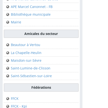
Club de Canoë Kayak
APE Marcel Canonnet - FB
Bibliothèque municipale
Sur la commune
Mairie
APE Marcel Canonnet-
Le site
Amicales du secteur
APE Marcel Canonnet -
FB
Beautour à Vertou
Bibliothèque municipale
La Chapelle-Heulin
Mairie
Maisdon-sur-Sèvre
Saint-Lumine-de-Clisson
Amicales du secteur
Saint-Sébastien-sur-Loire
Beautour à Vertou
Fédérations
La Chapelle-Heulin
FFCK
Maisdon-sur-Sèvre
FFCK - Kpi
Saint-Lumine-de-