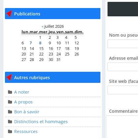
Publications
Publications
«
juillet 2026
«
juillet 2026
lun.
mar.
mer.
jeu.
ven.
sam.
dim.
lun.
mar.
mer.
jeu.
ven.
sam.
dim.
Nom ou pseu
1
2
3
4
5
1
2
3
4
5
6
7
8
9
10
11
12
6
7
8
9
10
11
12
13
14
15
16
17
18
19
13
14
15
16
17
18
19
20
21
22
23
24
25
26
20
21
22
23
24
25
26
Adresse email
27
28
29
30
31
27
28
29
30
31
Autres rubriques
Autres rubriques
Site web (facul
A noter
A noter
A propos
A propos
Commentaire 
Bon à savoir
Bon à savoir
Distinctions et hommages
Distinctions et
hommages
Ressources