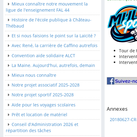
Mieux connaître notre mouvement la
Convention aide solidaire
ligue de l'enseignement FAL 44
ALCT
Histoire de l'école publique à Château-
La Maine. Aujourd'hui,
Thébaud
autrefois, demain
Et si nous faisions le point sur la Laïcité ?
Mieux nous connaître
Avec René, la carrière de Caffino autrefois
Tour de 
Notre projet associatif
Convention aide solidaire ALCT
Intervent
2025-2028
Interven
La Maine. Aujourd'hui, autrefois, demain
Notre projet sportif 2025-
2028
Mieux nous connaître
Aide pour les voyages
Notre projet associatif 2025-2028
scolaires
Notre projet sportif 2025-2028
Prêt et location de
Aide pour les voyages scolaires
matériel
Annexes
Prêt et location de matériel
Conseil d'Administration
20180627-CR-
2026 et répartition des
Conseil d'Administration 2026 et
tâches
répartition des tâches