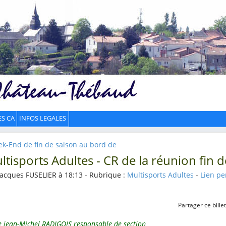
ES CA
INFOS LEGALES
eek-End de fin de saison au bord de
ltisports Adultes - CR de la réunion fin 
Jacques FUSELIER à 18:13 - Rubrique :
Multisports Adultes
-
Lien p
Partager ce billet
jean-Michel RADIGOIS responsable de section