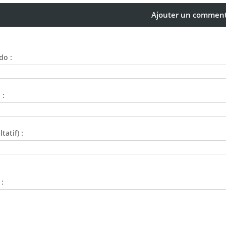
Ajouter un comment
do :
 :
tatif) :
: