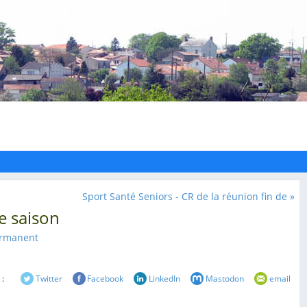
Sport Santé Seniors - CR de la réunion fin de »
de saison
ermanent
 :
Twitter
Facebook
LinkedIn
Mastodon
email