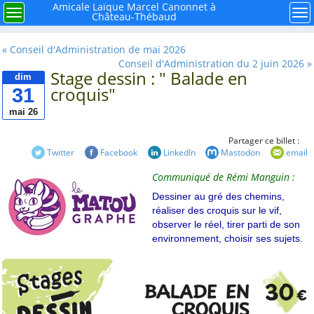
×
Menu
Amicale Laïque Marcel Canonnet à
Menu
Me
Château-Thébaud
Rechercher
« Conseil d'Administration de mai 2026
Conseil d'Administration du 2 juin 2026 »
Stage dessin : " Balade en
dim
31
croquis"
mai 26
À retenir
Partager ce billet :
Twitter
Facebook
LinkedIn
Mastodon
email
Mieux connaître notre
mouvement la ligue de
Communiqué de Rémi Manguin :
l'enseignement FAL 44
Dessiner au gré des chemins,
Histoire de l'école
réaliser des croquis sur le vif,
publique à Château-
observer le réel, tirer parti de son
Thébaud
environnement, choisir ses sujets.
Et si nous faisions le
point sur la Laïcité ?
Avec René, la carrière
de Caffino autrefois