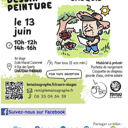
Convention aide solidaire
ALCT
La Maine. Aujourd'hui,
autrefois, demain
Mieux nous connaître
Notre projet associatif
2025-2028
Notre projet sportif 2025-
2028
Aide pour les voyages
scolaires
Prêt et location de
matériel
Conseil d'Administration
2026 et répartition des
tâches
Partager ce billet :