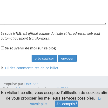
Ressources
Comptes rendus
Les documents
Nom étendu (laisser vide) :
d'adhésion
Les publications
statutaires
Le code HTML est affiché comme du texte et les adresses web sont
Autres documents
automatiquement transformées.
Vu dans la Presse
Se souvenir de moi sur ce blog
Table des matières
Fil des commentaires de ce billet
Par catégorie
Par mot-clé
Propulsé par
Dotclear
Par ordre alphabétique
Thème
dcBootstrap
adapté pour
ALCT44
En visitant ce site, vous acceptez l'utilisation de cookies afin
Informations légales :
Mentions légales
de vous proposer les meilleurs services possibles.
En
savoir plus.
J'ai compris !
Tags