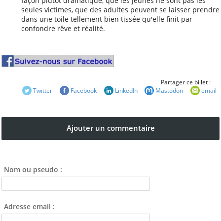
façon plutôt dramatique, que les jeunes ne sont pas les
Ressources
seules victimes, que des adultes peuvent se laisser prendre
Comptes rendus
dans une toile tellement bien tissée qu'elle finit par
Les documents
confondre rêve et réalité.
d'adhésion
Les publications
statutaires
Autres documents
Partager ce billet :
Twitter
Facebook
LinkedIn
Mastodon
email
Vu dans la Presse
Table des matières
Ajouter un commentaire
Par catégorie
Par mot-clé
Nom ou pseudo :
Par ordre alphabétique
Adresse email :
Tags