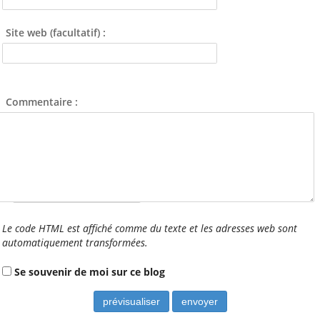
ALCT
Site web (facultatif) :
Animation-locale
Ecole
Jeunes
Commentaire :
Kayak-polo
Tous les mots-clés
Nom étendu (laisser vide) :
À voir aussi
Site ou Page FB des
Le code HTML est affiché comme du texte et les adresses web sont
Sections de l'amicale
automatiquement transformées.
Cap Caffino (Trail, VTT,
Se souvenir de moi sur ce blog
VTC, etc)
L'Art au Belvédère