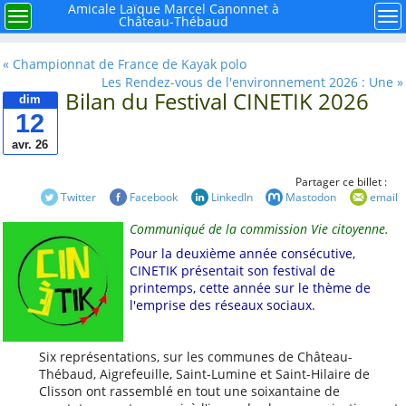
×
Menu
Amicale Laïque Marcel Canonnet à
Menu
Me
Château-Thébaud
Rechercher
« Championnat de France de Kayak polo
Les Rendez-vous de l'environnement 2026 : Une »
Bilan du Festival CINETIK 2026
dim
12
avr. 26
À retenir
Partager ce billet :
Twitter
Facebook
LinkedIn
Mastodon
email
Mieux connaître notre
mouvement la ligue de
Communiqué de la commission Vie citoyenne.
l'enseignement FAL 44
Pour la deuxième année consécutive,
CINETIK présentait son festival de
Histoire de l'école
printemps, cette année sur le thème de
publique à Château-
l'emprise des réseaux sociaux.
Thébaud
Et si nous faisions le
point sur la Laïcité ?
Six représentations, sur les communes de Château-
Thébaud, Aigrefeuille, Saint-Lumine et Saint-Hilaire de
Avec René, la carrière
Clisson ont rassemblé en tout une soixantaine de
de Caffino autrefois