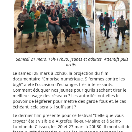
Publications
«
juillet 2026
lun.
mar.
mer.
jeu.
ven.
sam.
dim.
1
2
3
4
5
6
7
8
9
10
11
12
13
14
15
16
17
18
19
20
21
22
23
24
25
26
27
28
29
30
31
Samedi 21 mars, 16h-17h30. Jeunes et adultes. Attentifs puis
actifs .
Le samedi 28 mars à 20h30, la projection du film
Autres rubriques
documentaire "Emprise numérique, 5 femmes contre les
big5" a été l'occasion d'échanges très intéressants.
A noter
Comment éduquer nos jeunes pour qu'ils sachent tirer le
meilleur usage des réseaux ? Les autorités ont-elles le
A propos
pouvoir de légiférer pour mettre des garde-fous et, le cas
échéant, cela sera t-il suffisant ?
Bon à savoir
Le dernier film présenté pour ce festival "Celle que vous
Distinctions et
croyez" était visible à Aigrefeuille-sur-Maine et à Saint-
hommages
Lumine de Clisson, les 20 et 27 mars à 20h30. Il montrait de