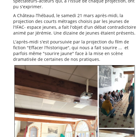
spectateurs-acteurs qui, à l'issue de chaque projection, ont
pu s'exprimer.
Convention aide solidaire
A Château-Thébaud, le samedi 21 mars après-midi, la
ALCT
projection des courts métrages choisis par les jeunes de
La Maine. Aujourd'hui,
l'IFAC- espace jeunes, a fait l'objet d'un débat contradictoire
autrefois, demain
animé par Jérémie. Une dizaine de jeunes étaient présents.
L'après-midi s'est poursuivie par la projection du film de
Mieux nous connaître
fiction "Effacer l'historique", qui nous a fait sourire ... et
Notre projet associatif
parfois même "sourire jaune" face à la mise en scène
2025-2028
dramatisée de certaines de nos pratiques.
Notre projet sportif 2025-
2028
Aide pour les voyages
scolaires
Prêt et location de
matériel
Conseil d'Administration
2026 et répartition des
tâches