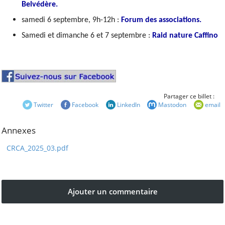
Ressources
Belvédère.
Comptes rendus
samedi 6 septembre, 9h-12h :
Forum des associations.
Les documents
Samedi et dimanche 6 et 7 septembre :
Raid nature Caffino
d'adhésion
Les publications
statutaires
Autres documents
Vu dans la Presse
Partager ce billet :
Twitter
Facebook
LinkedIn
Mastodon
email
Table des matières
Annexes
CRCA_2025_03.pdf
Par catégorie
Par mot-clé
Par ordre alphabétique
Ajouter un commentaire
Tags