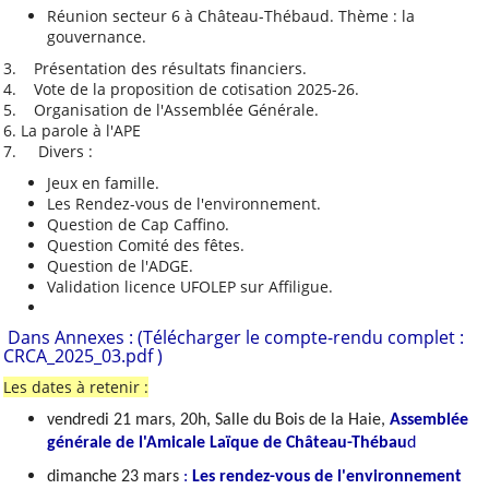
Réunion secteur 6 à Château-Thébaud. Thème : la
Convention aide solidaire
gouvernance.
ALCT
3. Présentation des résultats financiers.
4. Vote de la proposition de cotisation 2025-26.
La Maine. Aujourd'hui,
5. Organisation de l'Assemblée Générale.
autrefois, demain
6. La parole à l'APE
Mieux nous connaître
7. Divers :
Jeux en famille.
Notre projet associatif
Les Rendez-vous de l'environnement.
2025-2028
Question de Cap Caffino.
Notre projet sportif 2025-
Question Comité des fêtes.
Question de l'ADGE.
2028
Validation licence UFOLEP sur Affiligue.
Aide pour les voyages
scolaires
Dans Annexes : (Télécharger le compte-rendu complet :
CRCA_2025_03.pdf )
Prêt et location de
matériel
Les dates à retenir :
Conseil d'Administration
vendredi 21 mars, 20h, Salle du Bois de la Haie,
Assemblée
2026 et répartition des
générale de l'Amicale Laïque de Château-Thébau
d
tâches
dimanche 23 mars
:
Les rendez-vous de l'environnement