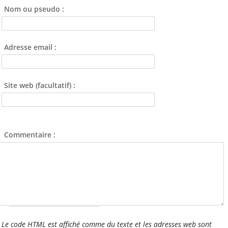
Nom ou pseudo :
ALCT
Animation-locale
Adresse email :
Ecole
Jeunes
Kayak-polo
Site web (facultatif) :
Tous les mots-clés
Commentaire :
À voir aussi
Site ou Page FB des
Sections de l'amicale
Nom étendu (laisser vide) :
Cap Caffino (Trail, VTT,
VTC, etc)
L'Art au Belvédère
Le code HTML est affiché comme du texte et les adresses web sont