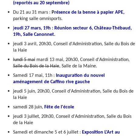
(reportés au 20 septembre)
Publications
Du 21 au 31 mars :
P
résence de la benne à papier APE,
parking salle omnisports.
«
juillet 2026
j
eudi 27 mars, 19h : Réunion secteur 6, Château-Thébaud,
lun.
mar.
mer.
jeu.
ven.
sam.
dim.
19h, Salle Canonnet.
1
2
3
4
5
6
7
8
9
10
11
12
jeudi 3 avril, 20h30, Conseil d'Administration, Salle du Bois de
13
14
15
16
17
18
19
la Haie
20
21
22
23
24
25
26
27
28
29
30
31
lundi 5 mai
mardi 13 mai, 20h30, Conseil d'Administration,
Salle du Bois de la Haie
, Salle de la Maine.
Autres rubriques
Samedi 17 mai, 11h :
Inauguration du nouvel
aménagement de Caffino rive gauche
A noter
jeudi 5 juin, 20h30, Conseil d'Administration, Salle du Bois de
la Haie
A propos
samedi 28 juin,
Fête de l'école
Bon à savoir
jeudi 3 juillet, 20h30, Conseil d'Administration, Salle du Bois
Distinctions et
de la Haie
hommages
Samedi et dimanche 5 et 6 juillet :
Exposition L'Art au