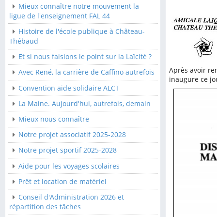
Mieux connaître notre mouvement la
Convention aide solidaire
ligue de l'enseignement FAL 44
ALCT
Histoire de l'école publique à Château-
La Maine. Aujourd'hui,
Thébaud
autrefois, demain
Et si nous faisions le point sur la Laïcité ?
Mieux nous connaître
Après avoir re
Avec René, la carrière de Caffino autrefois
inaugure ce jo
Notre projet associatif
Convention aide solidaire ALCT
2025-2028
La Maine. Aujourd'hui, autrefois, demain
Notre projet sportif 2025-
2028
Mieux nous connaître
Aide pour les voyages
Notre projet associatif 2025-2028
scolaires
Notre projet sportif 2025-2028
Prêt et location de
Aide pour les voyages scolaires
matériel
Prêt et location de matériel
Conseil d'Administration
2026 et répartition des
Conseil d'Administration 2026 et
tâches
répartition des tâches