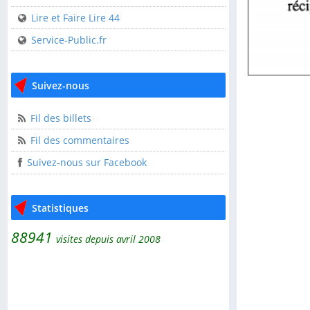
USEP 44
Lire et Faire Lire 44
Service-Public.fr
Liens utiles
CDOS 44
Suivez-nous
Clisson Sèvre et Maine
l'AGGLOH!
Fil des billets
Comité Laïcité
Fil des commentaires
République
Suivez-nous sur Facebook
Guide pratique de
l'association
Statistiques
Lire et Faire Lire
88941
Lire et Faire Lire 44
visites depuis avril 2008
Service-Public.fr
Suivez-nous