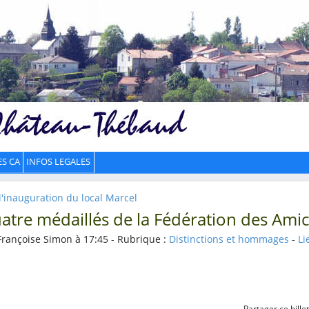
ES CA
INFOS LEGALES
 l'inauguration du local Marcel
atre médaillés de la Fédération des Ami
Françoise Simon à 17:45 - Rubrique :
Distinctions et hommages
-
Li
Partager ce billet