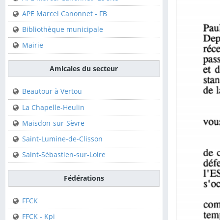
Club de Canoë Kayak
APE Marcel Canonnet - FB
Bibliothèque municipale
Sur la commune
Mairie
APE Marcel Canonnet-
Le site
Amicales du secteur
APE Marcel Canonnet -
FB
Beautour à Vertou
Bibliothèque municipale
La Chapelle-Heulin
Mairie
Maisdon-sur-Sèvre
Saint-Lumine-de-Clisson
Amicales du secteur
Saint-Sébastien-sur-Loire
Beautour à Vertou
Fédérations
La Chapelle-Heulin
FFCK
Maisdon-sur-Sèvre
FFCK - Kpi
Saint-Lumine-de-