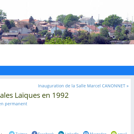
Inauguration de la Salle Marcel CANONNET »
cales Laïques en 1992
en permanent
 :
Twitter
Facebook
LinkedIn
Mastodon
email