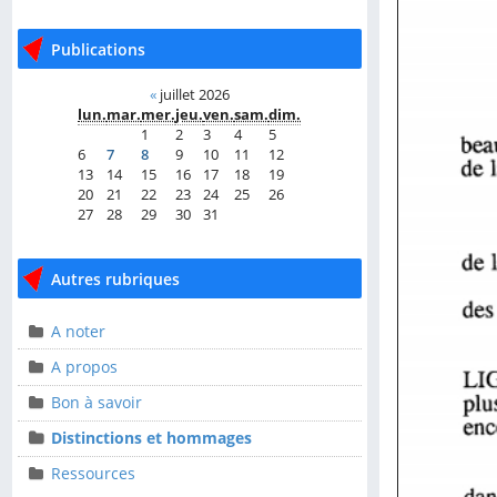
Publications
Publications
«
juillet 2026
«
juillet 2026
lun.
mar.
mer.
jeu.
ven.
sam.
dim.
lun.
mar.
mer.
jeu.
ven.
sam.
dim.
1
2
3
4
5
1
2
3
4
5
6
7
8
9
10
11
12
6
7
8
9
10
11
12
13
14
15
16
17
18
19
13
14
15
16
17
18
19
20
21
22
23
24
25
26
20
21
22
23
24
25
26
27
28
29
30
31
27
28
29
30
31
Autres rubriques
Autres rubriques
A noter
A noter
A propos
A propos
Bon à savoir
Bon à savoir
Distinctions et hommages
Distinctions et
hommages
Ressources