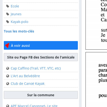
Ecole
ALCT
Jeunes
Animation-locale
Kayak-polo
Ecole
Tous les mots-clés
Jeunes
Kayak-polo
À voir aussi
Tous les mots-clés
Site ou Page FB des Sections de l'amicale
À voir aussi
Cap Caffino (Trail, VTT, VTC, etc)
Site ou Page FB des
L'Art au Belvédère
Sections de l'amicale
Club de Canoë Kayak
Cap Caffino (Trail, VTT,
VTC, etc)
Sur la commune
L'Art au Belvédère
APE Marcel Canonnet- Le site