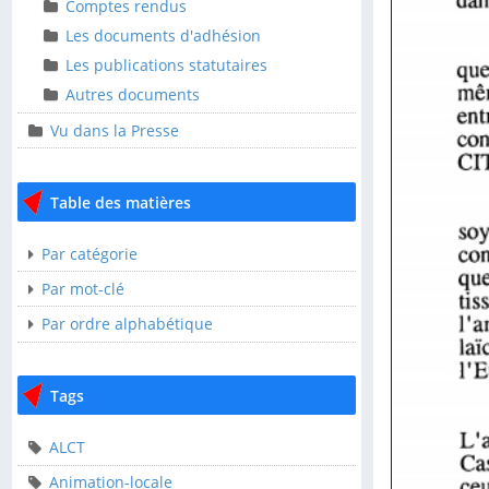
Ressources
Comptes rendus
Comptes rendus
Les documents d'adhésion
Les documents
Les publications statutaires
d'adhésion
Autres documents
Les publications
Vu dans la Presse
statutaires
Autres documents
Table des matières
Vu dans la Presse
Par catégorie
Table des matières
Par mot-clé
Par ordre alphabétique
Par catégorie
Par mot-clé
Tags
Par ordre alphabétique
ALCT
Tags
Animation-locale