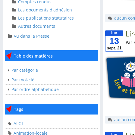
Ressources
Comptes rendus
Comptes rendus
Les documents d'adhésion
Les documents
aucun co
Les publications statutaires
d'adhésion
Autres documents
Les publications
Li
lun
Vu dans la Presse
statutaires
13
Par 
Autres documents
sept. 21
Table des matières
Vu dans la Presse
Par catégorie
Table des matières
Par mot-clé
Par ordre alphabétique
Par catégorie
Par mot-clé
Tags
Par ordre alphabétique
aucun co
ALCT
Tags
Animation-locale
lun