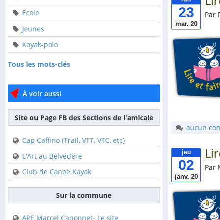
Li
23
Ecole
Par 
ALCT
mar. 20
Jeunes
Animation-locale
Kayak-polo
Ecole
Tous les mots-clés
Jeunes
Kayak-polo
À voir aussi
Tous les mots-clés
Site ou Page FB des Sections de l'amicale
aucun co
À voir aussi
Cap Caffino (Trail, VTT, VTC, etc)
Li
jeu
Site ou Page FB des
L'Art au Belvédère
02
Sections de l'amicale
Par 
Club de Canoë Kayak
janv. 20
Cap Caffino (Trail, VTT,
VTC, etc)
Sur la commune
L'Art au Belvédère
APE Marcel Canonnet- Le site