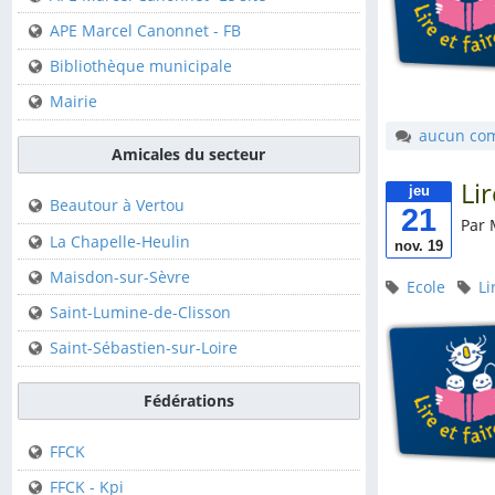
Club de Canoë Kayak
APE Marcel Canonnet - FB
Bibliothèque municipale
Sur la commune
Mairie
APE Marcel Canonnet-
aucun co
Le site
Amicales du secteur
APE Marcel Canonnet -
Lir
jeu
FB
Beautour à Vertou
21
Par 
Bibliothèque municipale
La Chapelle-Heulin
nov. 19
Mairie
Maisdon-sur-Sèvre
Ecole
Li
Saint-Lumine-de-Clisson
Amicales du secteur
Saint-Sébastien-sur-Loire
Beautour à Vertou
Fédérations
La Chapelle-Heulin
FFCK
Maisdon-sur-Sèvre
FFCK - Kpi
Saint-Lumine-de-