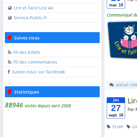
mar. 19
USEP 44
Lire et Faire Lire 44
Communiqué de 
Service-Public.fr
Liens utiles
CDOS 44
Suivez-nous
Clisson Sèvre et Maine
l'AGGLOH!
Fil des billets
Comité Laïcité
Fil des commentaires
République
Suivez-nous sur Facebook
Guide pratique de
l'association
aucun co
Statistiques
Lire et Faire Lire
Li
jeu
88946
Lire et Faire Lire 44
27
visites depuis avril 2008
Par 
Service-Public.fr
sept. 18
Ecole
Li
Suivez-nous