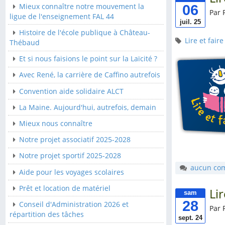
06
Mieux connaître notre mouvement la
Par 
Convention aide solidaire
ligue de l'enseignement FAL 44
juil. 25
ALCT
Histoire de l'école publique à Château-
Lire et faire 
La Maine. Aujourd'hui,
Thébaud
autrefois, demain
Et si nous faisions le point sur la Laïcité ?
Mieux nous connaître
Avec René, la carrière de Caffino autrefois
Notre projet associatif
Convention aide solidaire ALCT
2025-2028
La Maine. Aujourd'hui, autrefois, demain
Notre projet sportif 2025-
2028
Mieux nous connaître
Aide pour les voyages
Notre projet associatif 2025-2028
scolaires
Notre projet sportif 2025-2028
Prêt et location de
aucun co
Aide pour les voyages scolaires
matériel
Prêt et location de matériel
Lir
Conseil d'Administration
sam
28
2026 et répartition des
Conseil d'Administration 2026 et
Par 
tâches
répartition des tâches
sept. 24