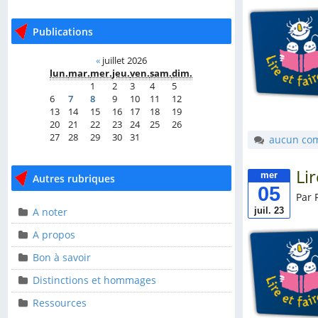
Publications
Publications
«
juillet 2026
«
juillet 2026
lun.
mar.
mer.
jeu.
ven.
sam.
dim.
lun.
mar.
mer.
jeu.
ven.
sam.
dim.
1
2
3
4
5
1
2
3
4
5
6
7
8
9
10
11
12
6
7
8
9
10
11
12
13
14
15
16
17
18
19
13
14
15
16
17
18
19
20
21
22
23
24
25
26
20
21
22
23
24
25
26
27
28
29
30
31
27
28
29
30
31
aucun co
Li
Autres rubriques
mer
Autres rubriques
05
Par 
A noter
A noter
juil. 23
A propos
A propos
Bon à savoir
Bon à savoir
Distinctions et hommages
Distinctions et
hommages
Ressources