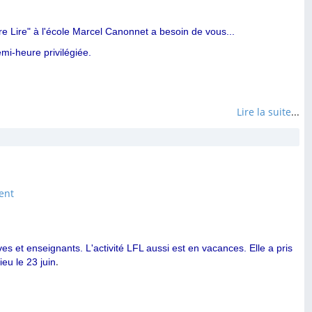
re Lire" à l'école Marcel Canonnet a besoin de vous...
emi-heure privilégiée.
Lire la suite
...
ent
s et enseignants. L'activité LFL aussi est en vacances. Elle a pris
.
ieu le 23 juin