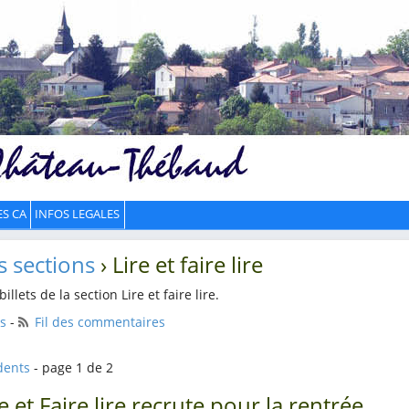
ES CA
INFOS LEGALES
s sections
› Lire et faire lire
llets de la section Lire et faire lire.
ts
-
Fil des commentaires
dents
- page 1 de 2
re et Faire lire recrute pour la rentrée