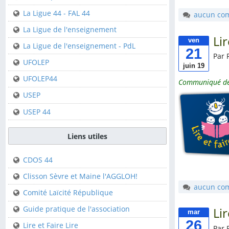
Clisson
La Ligue 44 - FAL 44
aucun co
Saint-Sébastien-sur-
La Ligue de l'enseignement
Loire
Li
ven
La Ligue de l'enseignement - PdL
21
Par 
Fédérations
UFOLEP
juin 19
UFOLEP44
Communiqué de
FFCK
USEP
FFCK - Kpi
USEP 44
La Ligue 44 - FAL 44
La Ligue de
Liens utiles
l'enseignement
CDOS 44
La Ligue de
l'enseignement - PdL
Clisson Sèvre et Maine l'AGGLOH!
aucun co
UFOLEP
Comité Laïcité République
UFOLEP44
Guide pratique de l'association
Li
mar
26
USEP
Lire et Faire Lire
Par 