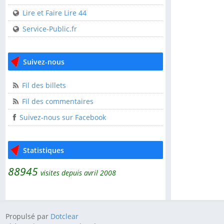
USEP 44
Lire et Faire Lire 44
Service-Public.fr
Liens utiles
CDOS 44
Suivez-nous
Clisson Sèvre et Maine
l'AGGLOH!
Fil des billets
Comité Laïcité
Fil des commentaires
République
Suivez-nous sur Facebook
Guide pratique de
l'association
Statistiques
Lire et Faire Lire
88945
Lire et Faire Lire 44
visites depuis avril 2008
Service-Public.fr
Propulsé par
Dotclear
Suivez-nous