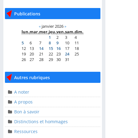
Publications
Publications
«
janvier 2026
»
«
janvier 2026
»
lun.
mar.
mer.
jeu.
ven.
sam.
dim.
lun.
mar.
mer.
jeu.
ven.
sam.
dim.
1
2
3
4
1
2
3
4
5
6
7
8
9
10
11
5
6
7
8
9
10
11
12
13
14
15
16
17
18
12
13
14
15
16
17
18
19
20
21
22
23
24
25
19
20
21
22
23
24
25
26
27
28
29
30
31
26
27
28
29
30
31
Autres rubriques
Autres rubriques
A noter
A noter
A propos
A propos
Bon à savoir
Bon à savoir
Distinctions et hommages
Distinctions et
hommages
Ressources