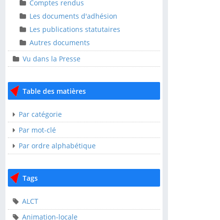
Ressources
Comptes rendus
Comptes rendus
Les documents d'adhésion
Les documents
Les publications statutaires
d'adhésion
Autres documents
Les publications
Vu dans la Presse
statutaires
Autres documents
Table des matières
Vu dans la Presse
Par catégorie
Table des matières
Par mot-clé
Par ordre alphabétique
Par catégorie
Par mot-clé
Tags
Par ordre alphabétique
ALCT
Tags
Animation-locale