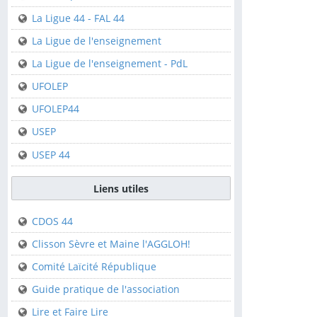
Clisson
La Ligue 44 - FAL 44
Saint-Sébastien-sur-
La Ligue de l'enseignement
Loire
La Ligue de l'enseignement - PdL
Fédérations
UFOLEP
UFOLEP44
FFCK
USEP
FFCK - Kpi
USEP 44
La Ligue 44 - FAL 44
La Ligue de
Liens utiles
l'enseignement
CDOS 44
La Ligue de
l'enseignement - PdL
Clisson Sèvre et Maine l'AGGLOH!
UFOLEP
Comité Laïcité République
UFOLEP44
Guide pratique de l'association
USEP
Lire et Faire Lire