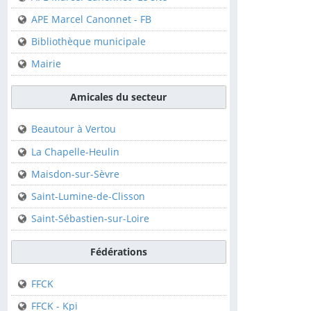
Club de Canoë Kayak
APE Marcel Canonnet - FB
Bibliothèque municipale
Sur la commune
Mairie
APE Marcel Canonnet-
Le site
Amicales du secteur
APE Marcel Canonnet -
FB
Beautour à Vertou
Bibliothèque municipale
La Chapelle-Heulin
Mairie
Maisdon-sur-Sèvre
Saint-Lumine-de-Clisson
Amicales du secteur
Saint-Sébastien-sur-Loire
Beautour à Vertou
Fédérations
La Chapelle-Heulin
FFCK
Maisdon-sur-Sèvre
FFCK - Kpi
Saint-Lumine-de-