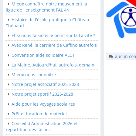
Mieux connaître notre mouvement la
Convention aide solidaire
ligue de l'enseignement FAL 44
ALCT
Histoire de l'école publique à Château-
La Maine. Aujourd'hui,
Thébaud
autrefois, demain
Et si nous faisions le point sur la Laïcité ?
Mieux nous connaître
Avec René, la carrière de Caffino autrefois
Notre projet associatif
Convention aide solidaire ALCT
aucun co
2025-2028
La Maine. Aujourd'hui, autrefois, demain
Notre projet sportif 2025-
2028
Mieux nous connaître
Aide pour les voyages
Notre projet associatif 2025-2028
scolaires
Notre projet sportif 2025-2028
Prêt et location de
Aide pour les voyages scolaires
matériel
Prêt et location de matériel
Conseil d'Administration
2026 et répartition des
Conseil d'Administration 2026 et
tâches
répartition des tâches