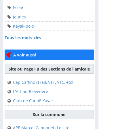
Ecole
ALCT
Jeunes
Animation-locale
Kayak-polo
Ecole
Tous les mots-clés
Jeunes
Kayak-polo
À voir aussi
Tous les mots-clés
Site ou Page FB des Sections de l'amicale
À voir aussi
Cap Caffino (Trail, VTT, VTC, etc)
Site ou Page FB des
L'Art au Belvédère
Sections de l'amicale
Club de Canoë Kayak
Cap Caffino (Trail, VTT,
VTC, etc)
Sur la commune
L'Art au Belvédère
APE Marcel Canonnet- Le site