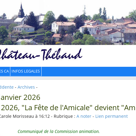
ES CA
INFOS LEGALES
cédente
-
Archives
-
 janvier 2026
 2026, "La Fête de l'Amicale" devient "Ami
Carole Morisseau à 16:12 - Rubrique :
A noter
-
Lien permanent
Communiqué de la Commission animation.